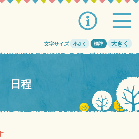
大きく
文字サイズ
標準
小さく
 日程
す