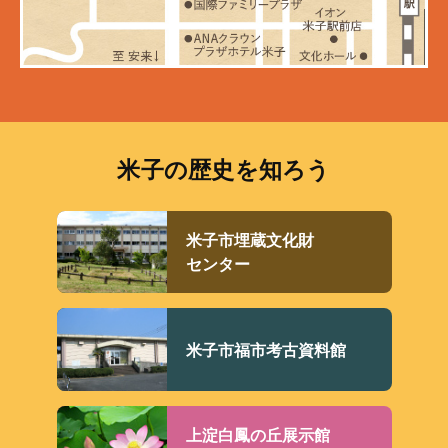
米子の歴史を知ろう
米子市埋蔵文化財
センター
米子市福市考古資料館
上淀白鳳の丘展示館