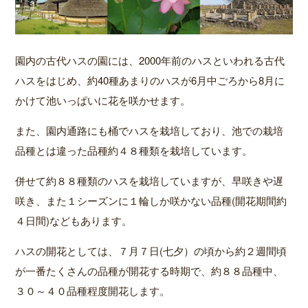
園内の古代ハスの園には、2000年前のハスといわれる古代
ハスをはじめ、約40種あまりのハスが6月中ごろから8月に
かけて池いっぱいに花を咲かせます。
また、園内通路にも桶でハスを栽培しており、池での栽培
品種とは違った品種約４８種類を栽培しています。
併せて約８８種類のハスを栽培していますが、早咲きや遅
咲き、また１シーズンに１輪しか咲かない品種(開花期間約
４日間)などもあります。
ハスの開花としては、７月７日(七夕）の頃から約２週間頃
が一番たくさんの品種が開花する時期で、約８８品種中、
３０～４０品種程度開花します。