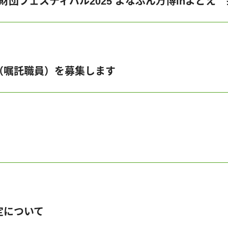
化財団フェスティバル2025 よなぶん万博inよど
（嘱託職員）を募集します
定について