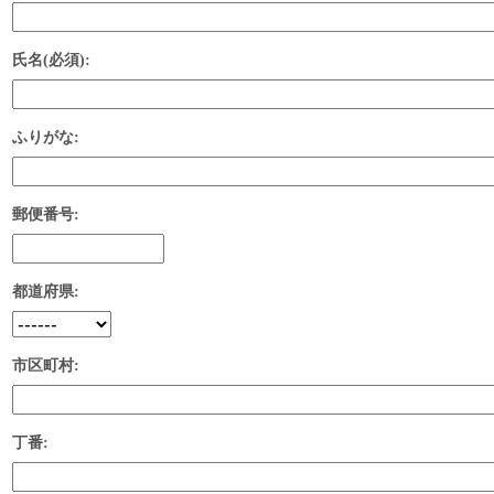
氏名(必須):
ふりがな:
郵便番号:
都道府県:
市区町村:
丁番: