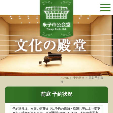
HOME
＞
予約状況
＞
前庭 予約状
況
前庭 予約状況
予約状況は、次回の更新までに予約の追加・取消し等により変更