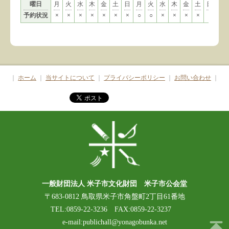
曜日
月
火
水
木
金
土
日
月
火
水
木
金
土
日
月
予約状況
×
×
×
×
×
×
×
○
○
×
×
×
×
×
○
｜
ホーム
｜
当サイトについて
｜
プライバシーポリシー
｜
お問い合わせ
｜
一般財団法人 米子市文化財団 米子市公会堂
〒683-0812 鳥取県米子市角盤町2丁目61番地
TEL:0859-22-3236 FAX:0859-22-3237
e-mail:publichall@yonagobunka.net