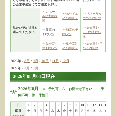
となる場合があります。必ず電話(0859-22-3236)、または米子市
公会堂事務室にてご確認下さい。
>>
大ホー
>>
ホワイエ
>>
リハーサル
ルの予約状
の予約状況
室の予約状況
況
見たい予約状況を
>>
集会室1・
>>前庭の
>>
和室の予
選んでください
2・3の予約状
予約状況
約状況
況
>>
集会室4
>>
集会室5
>>
集会室6・7
の予約状況
の予約状況
の予約状況
2026年 /
8月
/
9月
/
10月
/
11月
/
12月
/
2027年 /
1月
/
2月
/
2026年08月04日現在
2026年8月
○…予約可 △…お問合せ下さい ×…予
約不可 休…休館日
日
1
2
3
4
5
6
7
8
9
10
11
12
13
14
15
曜日
土
日
月
火
水
木
金
土
日
月
火
水
木
金
土