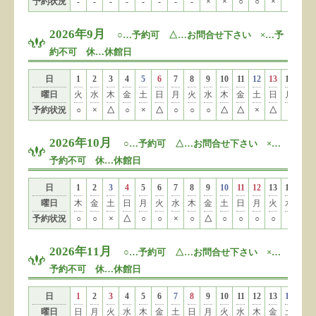
予約状況
-
-
-
-
-
-
-
-
×
×
○
○
×
×
×
2026年9月
○…予約可 △…お問合せ下さい ×…予
約不可 休…休館日
日
1
2
3
4
5
6
7
8
9
10
11
12
13
14
15
曜日
火
水
木
金
土
日
月
火
水
木
金
土
日
月
火
予約状況
○
×
△
○
×
△
○
○
○
△
△
×
△
○
○
2026年10月
○…予約可 △…お問合せ下さい ×…
予約不可 休…休館日
日
1
2
3
4
5
6
7
8
9
10
11
12
13
14
15
曜日
木
金
土
日
月
火
水
木
金
土
日
月
火
水
木
予約状況
○
○
×
△
○
○
×
○
△
○
○
○
○
○
○
2026年11月
○…予約可 △…お問合せ下さい ×…
予約不可 休…休館日
日
1
2
3
4
5
6
7
8
9
10
11
12
13
14
15
曜日
日
月
火
水
木
金
土
日
月
火
水
木
金
土
日