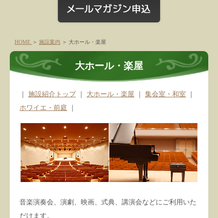
HOME
＞
施設案内
＞
大ホール・楽屋
大ホール・楽屋
｜
施設紹介トップ
｜
大ホール・楽屋
｜
集会室・和室
｜
ホワイエ・前庭
｜
音楽演奏会、演劇、映画、式典、講演会などにご利用いた
だけます。