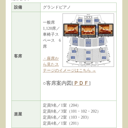
設備
グランドピアノ
一般席
1,120席／
車椅子ス
ペース 6
席
客席
・座席か
ら見たス
テージのイメージはこちら →
○客席案内図[
ＰＤＦ
]
定員9名／1室（204）
定員8名／3室（101・102・202）
楽屋
定員6名／2室（103・203）
定員4名／1室（201）