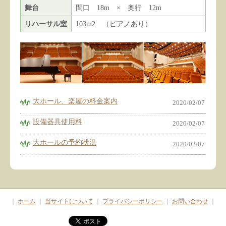
舞台
間口 18m × 奥行 12m
リハーサル室
103m
2
（ピアノあり）
大ホール、楽屋の料金案内
2020/02/07
設備器具使用料
2020/02/07
大ホールの予約状況
2020/02/07
｜
ホーム
｜
当サイトについて
｜
プライバシーポリシー
｜
お問い合わせ
｜