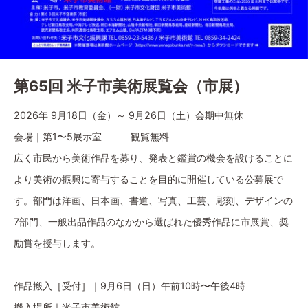
第65回 米子市美術展覧会（市展）
2026年 9月18日（金）～ 9月26日（土）会期中無休
会場｜第1〜5展示室 観覧無料
広く市民から美術作品を募り、発表と鑑賞の機会を設けることに
より美術の振興に寄与することを目的に開催している公募展で
す。部門は洋画、日本画、書道、写真、工芸、彫刻、デザインの
7部門、一般出品作品のなかから選ばれた優秀作品に市展賞、奨
励賞を授与します。
作品搬入［受付］｜9月6日（日）午前10時〜午後4時
搬入場所｜米子市美術館